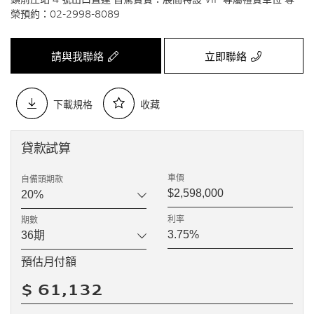
榮預約：02-2998-8089
請與我聯絡
立即聯絡
下載規格
收藏
貸款試算
車價
自備頭期款
利率
期數
預估月付額