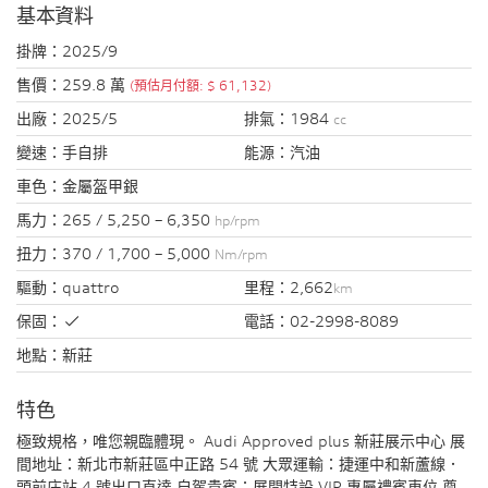
基本資料
掛牌：
2025/9
售價：
259.8 萬
(預估月付額: $ 61,132)
出廠：
2025/5
排氣：
1984
cc
變速：
手自排
能源：
汽油
車色：
金屬盔甲銀
馬力：
265 / 5,250 – 6,350
hp/rpm
扭力：
370 / 1,700 – 5,000
Nm/rpm
驅動：
quattro
里程：
2,662
km
保固：
電話：
02-2998-8089
地點：
新莊
特色
極致規格，唯您親臨體現。 Audi Approved plus 新莊展示中心 展
間地址：新北市新莊區中正路 54 號 大眾運輸：捷運中和新蘆線．
頭前庄站 4 號出口直達 自駕貴賓：展間特設 VIP 專屬禮賓車位 尊