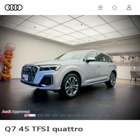
‹
›
Q7 45 TFSI quattro