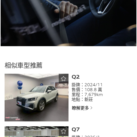
相似車型推薦
Q2
掛牌：
2024/11
售價：
108.8 萬
里程：
7,679km
地點：
新莊
瞭解更多
Q7