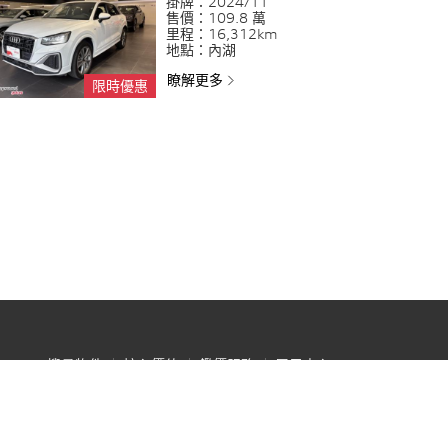
掛牌：
2024/11
售價：
109.8 萬
里程：
16,312km
地點：
內湖
瞭解更多
限時優惠
搜尋物件
核心價值
鑑價服務
展示中心
車官網
|
官網聲明事項
© 2026 AUDI AG. All Rights Reserved