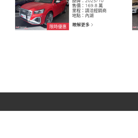
掛牌：
2025/10
售價：
169.8 萬
里程：
請洽經銷商
地點：
內湖
瞭解更多
限時優惠
台灣奧迪汽