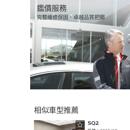
鑑價服務
完整維修保固．卓越品質把關
相似車型推薦
SQ2