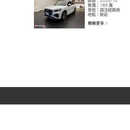
掛牌：
2025/10
售價：
189 萬
里程：
請洽經銷商
地點：
新莊
瞭解更多