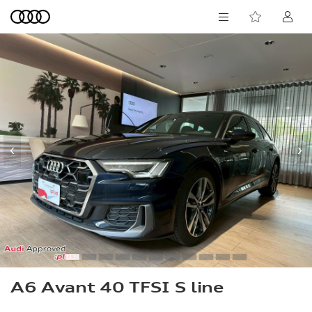
‹
›
A6 Avant 40 TFSI S line