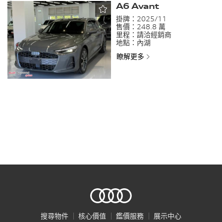
A6 Avant
掛牌：
2025/11
售價：
248.8 萬
里程：
請洽經銷商
地點：
內湖
瞭解更多
搜尋物件
核心價值
鑑價服務
展示中心