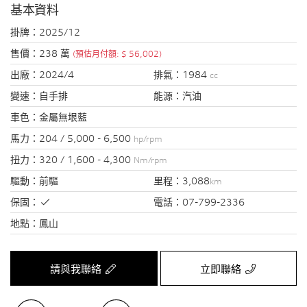
基本資料
掛牌：
2025/12
售價：
238 萬
(預估月付額: $ 56,002)
出廠：
2024/4
排氣：
1984
cc
變速：
自手排
能源：
汽油
車色：
金屬無垠藍
馬力：
204 / 5,000 - 6,500
hp/rpm
扭力：
320 / 1,600 - 4,300
Nm/rpm
驅動：
前驅
里程：
3,088
km
保固：
電話：
07-799-2336
地點：
鳳山
請與我聯絡
立即聯絡