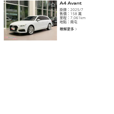
A4 Avant
掛牌：
2025/7
售價：
158 萬
里程：
7,061km
地點：
南屯
瞭解更多
搜尋物件
核心價值
鑑價服務
展示中心
台灣奧迪汽車官網
|
官網聲明事項
© 2026 AUDI AG. All Rights Reserved