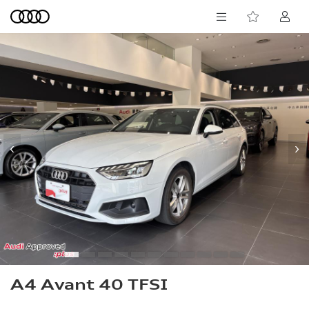
‹
›
A4 Avant 40 TFSI