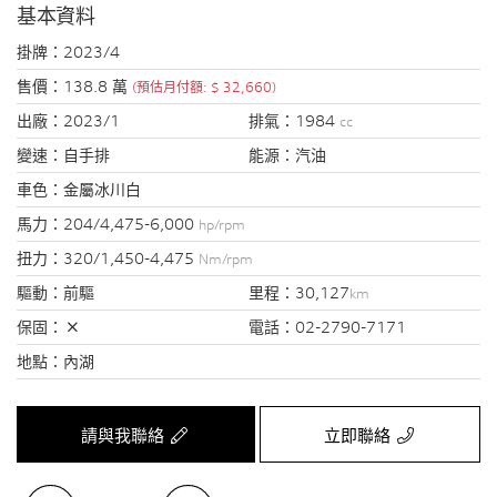
基本資料
掛牌：
2023/4
售價：
138.8 萬
(預估月付額: $ 32,660)
出廠：
2023/1
排氣：
1984
cc
變速：
自手排
能源：
汽油
車色：
金屬冰川白
馬力：
204/4,475-6,000
hp/rpm
扭力：
320/1,450-4,475
Nm/rpm
驅動：
前驅
里程：
30,127
km
保固：
電話：
02-2790-7171
地點：
內湖
請與我聯絡
立即聯絡