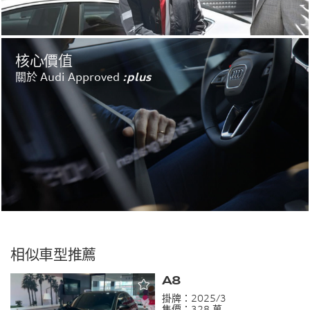
核心價值
關於 Audi Approved
:plus
相似車型推薦
A8
掛牌：
2025/3
售價：
328 萬