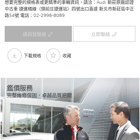
想要完整的規格表或更精準的車輛資訊，請洽：Audi 新莊原廠認證
中古車 捷運橘線（頭前庄捷運站）四號出口直達 新北市新莊區中正
路54號 電話：02-2998-8089
請與我聯絡
立即聯絡
下載規格
收藏
鑑價服務
完整維修保固．卓越品質把關