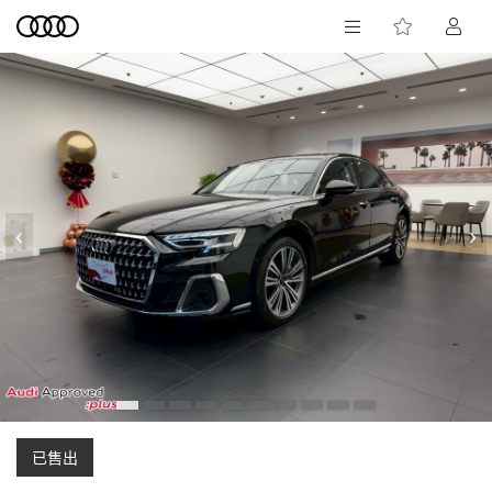
‹
›
已售出