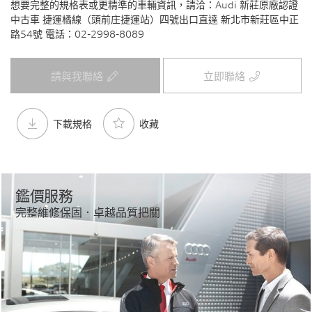
想要完整的規格表或更精準的車輛資訊，請洽：Audi 新莊原廠認證
中古車 捷運橘線（頭前庄捷運站）四號出口直達 新北市新莊區中正
路54號 電話：02-2998-8089
請與我聯絡
立即聯絡
下載規格
收藏
鑑價服務
完整維修保固．卓越品質把關