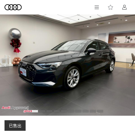
‹
›
已售出