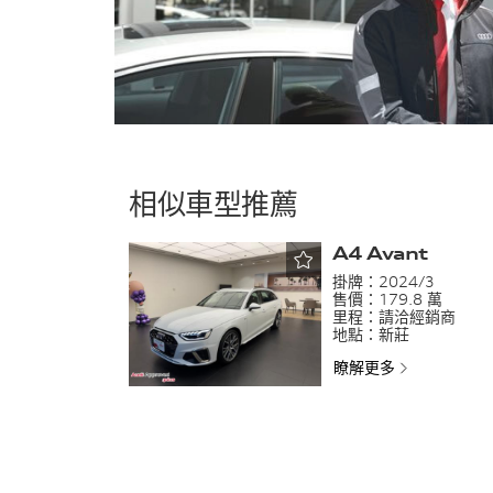
相似車型推薦
A4 Avant
掛牌：
2024/3
售價：
179.8 萬
里程：
請洽經銷商
地點：
新莊
瞭解更多