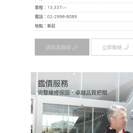
里程：
13,337
km
電話：
02-2998-8089
地點：
新莊
請與我聯絡
立即聯絡
鑑價服務
完整維修保固．卓越品質把關