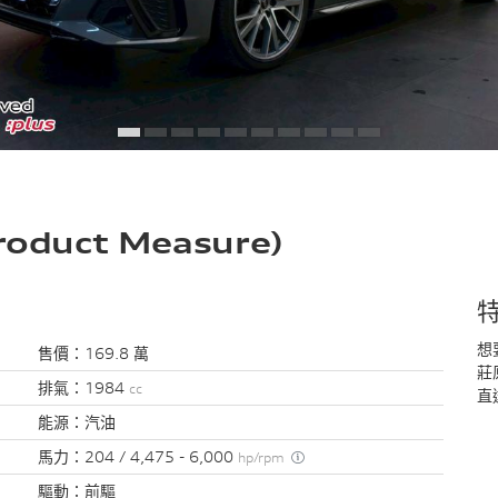
roduct Measure)
想
售價：
169.8 萬
莊
排氣：
1984
cc
直
能源：
汽油
馬力：
204 / 4,475 - 6,000
hp/rpm
驅動：
前驅