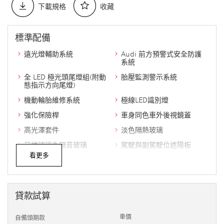
下載規格
收藏
標準配備
遠光燈輔助系統
Audi 前方預警式安全防護
系統
全 LED 極光頭尾燈組(附動
胎壓監測警示系統
態指示方向尾燈)
機動輪胎維修系統
極線LED識別燈
強化保險桿
車身同色車外後視鏡蓋
高光澤套件
淡色隔熱玻璃
前擋玻璃為隔音玻璃
駕駛與副駕駛位遮陽板
看更多
標準型雙前座椅
真皮 / 透氣皮質組合
三幅式多功能真皮方向盤 (
ISOFIX兒童安全座椅固定扣
附換檔撥片 )
貸款試算
雙前座頭枕
織布頂篷
Diamond Paint 銀色飾板
環艙氛圍照明套件 ( 白光 )
車價
自備頭期款