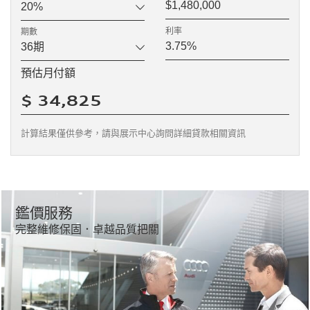
感應式鑰匙系統
電子式兒童安全鎖
行李廂底板墊
車內置物收納套件
利率
期數
MMI navigation plus 多
Audi 原廠音響系統
媒體系統
預估月付額
藍牙免持通訊裝置
ACC 主動式定速巡航控制
系統
電子式手煞車附Auto hold
後方預警式安全防護系統
功能
計算結果僅供參考，請與展示中心詢問詳細貸款相關資訊
Audi side assist 車道變換
Audi active lane assist 主
輔助系統( 盲點警示 )
動式車道維持及偏離警示系
統
前後停車警示系統
倒車攝影機
Audi drive select 可程式
電子機械式動力輔助轉向系
鑑價服務
車身動態系統
統
完整維修保固．卓越品質把關
Start-stop 引擎自動啟動 /
雙前座 SRS 氣囊 / 雙前座
熄火系統
SRS 側氣囊 / 車側 SRS 頭
部氣囊
安全帶未繫警示
雙前座四向電動腰靠
Accent Surface 黑色高光
前下護板