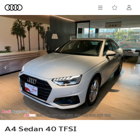
‹
›
A4 Sedan 40 TFSI