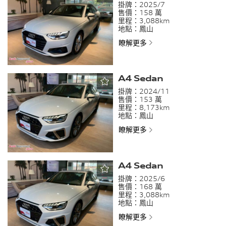
掛牌：
2025/7
售價：
158 萬
左側車外後視鏡，非球面鏡
自動開啟行李廂蓋
里程：
3,088km
地點：
鳳山
輕型複合動力系統
引擎動力車型命名
瞭解更多
非吸菸者套件
凹背車型
雙前座電動座椅,附駕駛座
後擋玻璃、後車窗與三角窗
記憶功能
為透明玻璃
A4 Sedan
前鋁合金鑲嵌迎賓踏板
限速器
掛牌：
2024/11
標準踏板組
標準懸吊系統
售價：
153 萬
里程：
8,173km
尾管
Tiptronic 變速箱
地點：
鳳山
工具包
配備多功能攝影機
瞭解更多
無抬頭顯示
A4 Sedan
掛牌：
2025/6
售價：
168 萬
里程：
3,088km
地點：
鳳山
瞭解更多