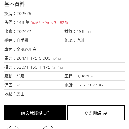
基本資料
掛牌：
2025/6
售價：
148 萬
(預估月付額: $ 34,825)
出廠：
2024/2
排氣：
1984
cc
變速：
自手排
能源：
汽油
車色：
金屬冰川白
馬力：
204/4,475-6,000
hp/rpm
扭力：
320/1,450-4,475
Nm/rpm
驅動：
前驅
里程：
3,088
km
保固：
電話：
07-799-2336
地點：
鳳山
請與我聯絡
立即聯絡