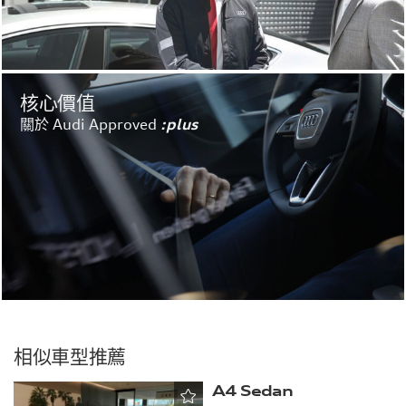
澤飾板
防盜輪圈螺絲
Audi Connect - my智能救
援/my遠端售服/my遠端智
聯
Audi Connect - my駕駛導
Audi 全數位虛擬駕駛座艙
核心價值
航/my生活助理
plus
關於 Audi Approved
:plus
無邊框車內後視鏡(附自動
車身同色門把
防眩)
前座舒適型中央扶手
Audi Connect - my 遠端
售服
前乘客座輔助氣囊的解除開
電子車匙辨識系統
關
右側車外後視鏡 ( 大面積視
車外後視鏡電動收折 (附電
野 )，凸面鏡
動調整/加熱/自動防眩/記
憶功能)
前、後腳踏墊
容積增量油箱
初始標準油量增加
儀表板，公制時速表
相似車型推薦
內裝皮質套件
內部控制代碼
A4 Sedan
ISOFIX 兒童安全座椅固定
LED 尾燈組 ( 含動態指示方
扣
向燈 )