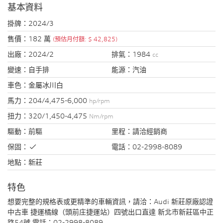
基本資料
掛牌：
2024/3
售價：
182 萬
(預估月付額: $ 42,825)
出廠：
2024/2
排氣：
1984
cc
變速：
自手排
能源：
汽油
車色：
金屬冰川白
馬力：
204/4,475-6,000
hp/rpm
扭力：
320/1,450-4,475
Nm/rpm
驅動：
前驅
里程：
請洽經銷商
保固：
電話：
02-2998-8089
地點：
新莊
特色
想要完整的規格表或更精準的車輛資訊，請洽：Audi 新莊原廠認證
中古車 捷運橘線（頭前庄捷運站）四號出口直達 新北市新莊區中正
路54號 電話：02-2998-8089