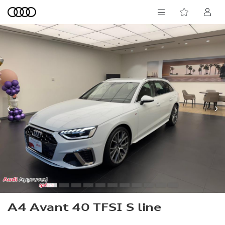
‹
›
A4 Avant 40 TFSI S line