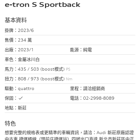
e-tron S Sportback
基本資料
掛牌：
2023/6
售價：
234 萬
出廠：
2023/1
能源：
純電
車色：
金屬冰川白
馬力：
435 / 503 (boost模式)
PS
扭力：
808 / 973 (boost模式)
Nm
驅動：
quattro
里程：
請洽經銷商
保固：
電話：
02-2998-8089
地點：
新莊
特色
想要完整的規格表或更精準的車輛資訊，請洽：Audi 新莊原廠認證
中古車 捷運橘線（頭前庄捷運站）四號出口直達 新北市新莊區中正