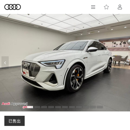
‹
›
已售出